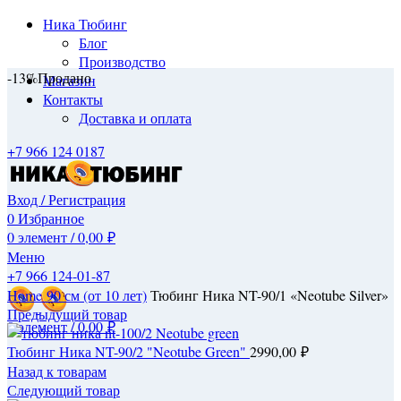
Ника Тюбинг
Блог
Производство
-13%
Продано
Магазин
Контакты
Доставка и оплата
+7 966 124 0187
Вход / Регистрация
0
Избранное
0
элемент
/
0,00
₽
Меню
+7 966 124-01-87
Нажмите, чтобы увеличить
Home
90 см (от 10 лет)
Тюбинг Ника NT-90/1 «Neotube Silver»
Предыдущий товар
0
элемент
/
0,00
₽
Тюбинг Ника NT-90/2 "Neotube Green"
2990,00
₽
Назад к товарам
Следующий товар